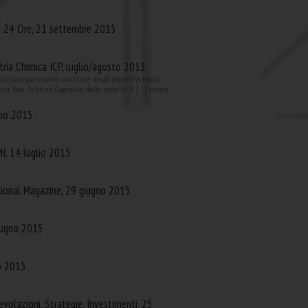
le 24 Ore, 21 settembre 2015
stria Chimica ICP, luglio/agosto 2015
io spiegano come usufruire degli incentivi fiscali
more
tent Box. Sabrina Caporale della sede di R [...]
gno 2015
MI, 14 luglio 2015
tional Magazine, 29 giugno 2015
giugno 2015
o 2015
volazioni, Strategie, Investimenti, 25