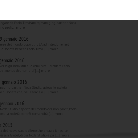
à 2016 ha introdotto nel nostro ordinamento un
more
che, nell’esercizio di un&rsquo [...]
o, 1 febbraio 2016
piegate da Paolo Trevisanato, managing partner Noda
more
 no profit.
29 gennaio 2016
 Paese del mondo, dopo gli USA, ad introdurre nel
more
e società benefit. Paolo Trevi [...]
 gennaio 2016
verso gli individui e le comunità – dichiara Paolo
more
del mondo del non prof [...]
8 gennaio 2016
anaging partner Noda Studio, spiega le società
more
 di società che, nell’esercizio [...]
 gennaio 2016
Noda Studio, esperto del mondo del non profit, Paolo
more
ome la società benefit consentirà [...]
re 2015
zia del nuovo studio cileno che entra a far parte
more
ersen Global, di cui Noda Studio è pa [...]