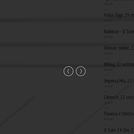
more
Italia Oggi, 29 
more
Radiocor - Il So
more
Advisor online, 
more
BiMag, 22 sette
more
Impresa Mia, 22
more
Libero.it, 22 se
more
Finanza e Diritt
more
Il Sole 24 Ore,