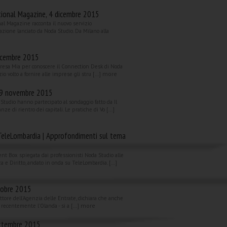
tional Magazine, 4 dicembre 2015
al Magazine racconta il nuovo servizio
azione lanciato da Noda Studio. Da Milano alla
dicembre 2015
mpresa Mia per conoscere il Connection Desk di Noda
more
zio volto a fornire alle imprese gli stru [...]
 29 novembre 2015
 Studio hanno partecipato al sondaggio fatto da Il
nze di rientro dei capitali. Le pratiche di Vo [...]
TeleLombardia | Approfondimenti sul tema
ent Box spiegata dai professionisti Noda Studio alle
 e Diritto, andato in onda su TeleLombardia. [...]
ttobre 2015
ettore dell'Agenzia delle Entrate, dichiara che anche
more
to recentemente l'Olanda - si a [...]
ttembre 2015