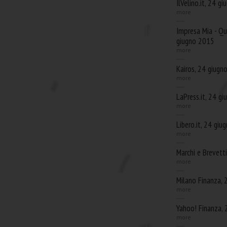
IlVelino.it, 24 g
more
Impresa Mia - Qu
giugno 2015
more
Kairos, 24 giugn
more
LaPress.it, 24 g
more
Libero.it, 24 gi
more
Marchi e Brevett
more
Milano Finanza,
more
Yahoo! Finanza,
more