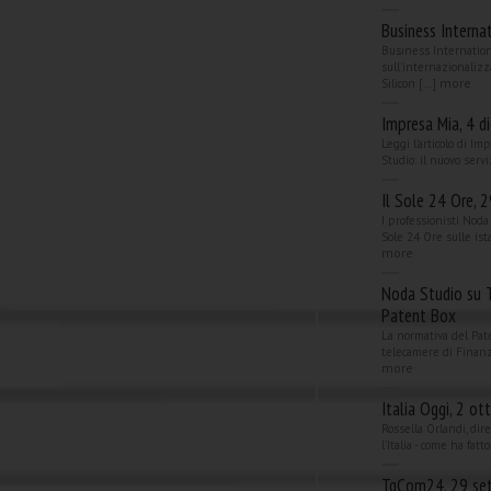
Business Interna
Business Internation
sull'internazionalizz
more
Silicon [...]
Impresa Mia, 4 
Leggi l'articolo di I
Studio: il nuovo servi
Il Sole 24 Ore,
I professionisti Noda
Sole 24 Ore sulle ista
more
Noda Studio su 
Patent Box
La normativa del Pat
telecamere di Finanza
more
Italia Oggi, 2 o
Rossella Orlandi, dir
l'Italia - come ha fat
TgCom24, 29 se