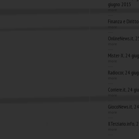
giugno 2015
more
Finanza e Diritt
more
OnlineNews.it, 
more
Mister-X, 24 gi
more
Radiocor, 24 giu
more
Corriere.it, 24 g
more
GiocoNews.it, 2
more
IlTerziario.info,
more