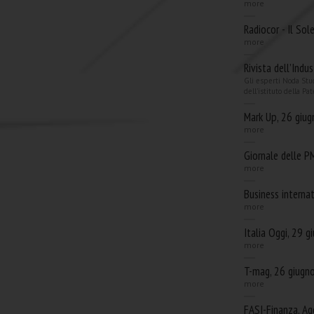
more
Radiocor - Il So
more
Rivista dell’Indu
Gli esperti Noda Stud
dell'istituto della Pa
Mark Up, 26 giu
more
Giornale delle P
more
Business interna
more
Italia Oggi, 29 
more
T-mag, 26 giugn
more
FASI-Finanza, Age