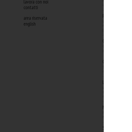
lavora con noi
Noda Studio racconta
un'autentica rivoluzio
contatti
Rassegna stampa
area riservata
Le tematiche del conv
english
risparmiando con l’A
more
[...]
Guido De Vecchi 
Guido De Vecchi, par
parla delle società in
Corriere della S
Si è tenuto ieri il c
nella cultura, risparm
La Repubblica, 
L'articolo, illustrand
supporto del recuper
more
MediaKey.tv, 1 f
Paolo Trevisanato, e
Noda Studio, illustra 
Social Media Man