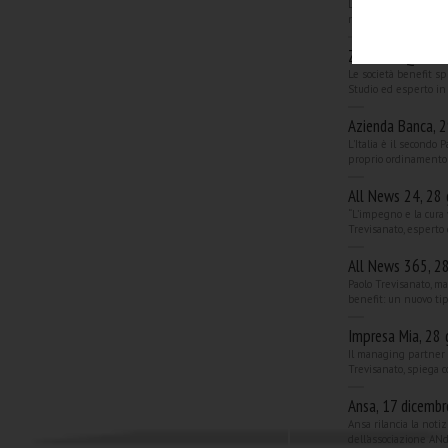
La Legge di Stabilit
nuovo tipo di società 
ZeroVentiQuattr
Le società benefit s
Studio ed esperto in
Azienda Banca, 
L'Italia è il secondo
proprio ordinamento l
All News 24, 28
“L’impegno e la cura 
Trevisanato, esperto 
All News 365, 2
Paolo Trevisanato, m
benefit: un nuovo tipo
Impresa Mia, 28
Il managing partner 
Trevisanato, spiega c
Ansa, 17 dicemb
Ansa rilancia la noti
dell'associazione ANd